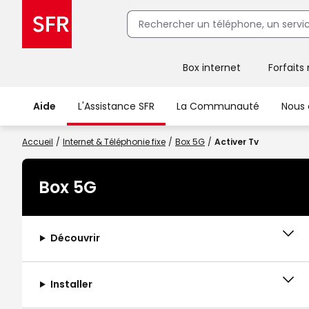
Box internet
Forfaits
Client Box SFR, ajouter une offre Maison Sécurisée
Aide
L'Assistance SFR
La Communauté
Nous 
Accueil
Internet & Téléphonie fixe
Box 5G
Activer Tv
Box 5G
Découvrir
Installer