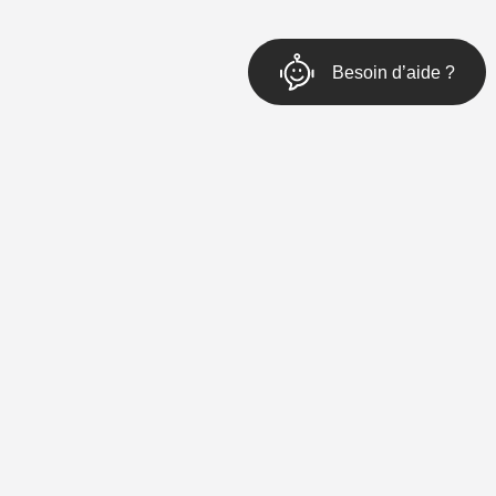
mmander par téléphone
us contacter
gnaler un dommage réseau
Suivez-nous sur
ro / Entreprise
 Pro, jusqu’à 9 salariés
 Entreprises, plus de 9 salariés