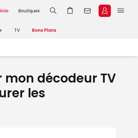
Aide
Boutiques
e
TV
Bons Plans
er mon décodeur TV
urer les