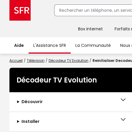
Box internet
Forfaits
Client Box SFR, ajouter une offre Maison Sécurisée
Aide
L'Assistance SFR
La Communauté
Nous 
Accueil
Télévision
Décodeur TV Evolution
Reinitialiser Decodeu
Décodeur TV Evolution
Découvrir
Installer