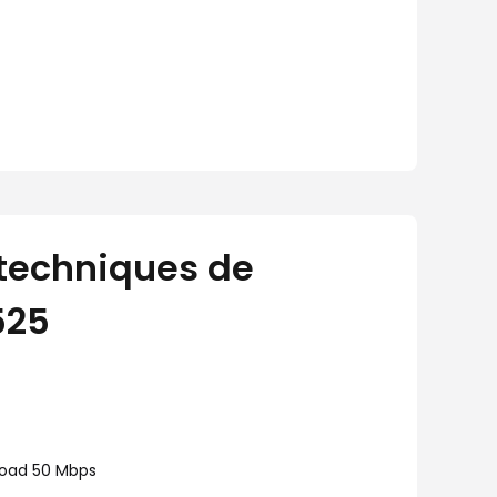
 techniques de
525
load 50 Mbps