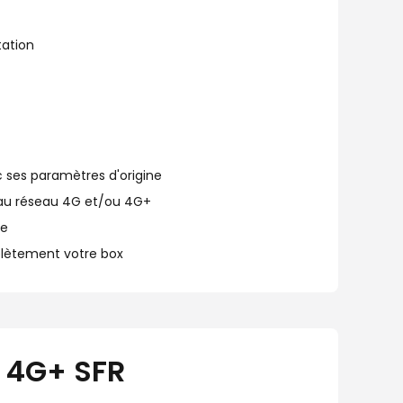
tation
c ses paramètres d'origine
 au réseau 4G et/ou 4G+
ée
plètement votre box
x 4G+ SFR