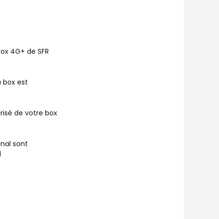
 box 4G+ de SFR
a box est
urisé de votre box
gnal sont
l