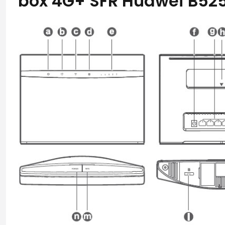
box 4G+ SFR Huawei B52