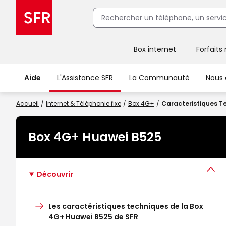
Box internet
Forfaits
Client Box SFR, ajouter une offre Maison Sécurisée
Aide
L'Assistance SFR
La Communauté
Nous 
Accueil
Internet & Téléphonie fixe
Box 4G+
Caracteristiques T
Box 4G+ Huawei B525
Découvrir
Les caractéristiques techniques de la Box
4G+ Huawei B525 de SFR