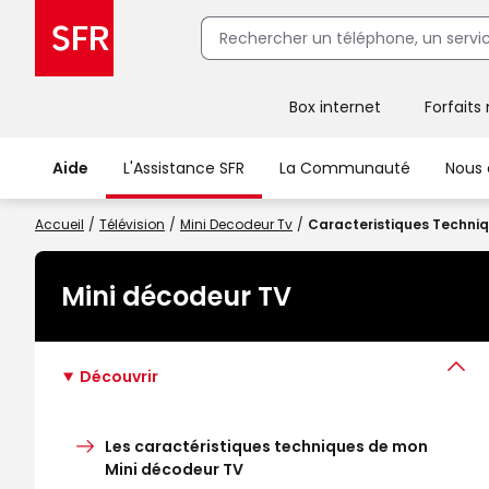
Box internet
Forfaits
Client Box SFR, ajouter une offre Maison Sécurisée
Aide
L'Assistance SFR
La Communauté
Nous 
Accueil
Télévision
Mini Decodeur Tv
Caracteristiques Techniq
Mini décodeur TV
Découvrir
Les caractéristiques techniques de mon
Mini décodeur TV