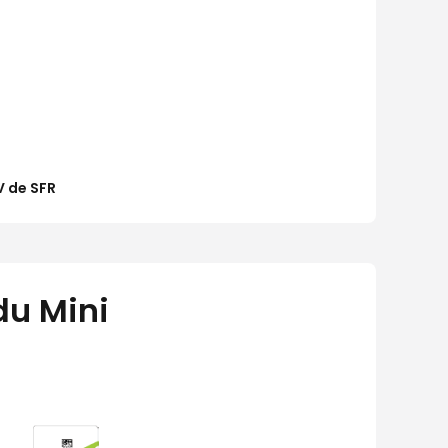
V de SFR
du Mini