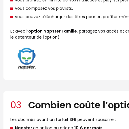
vous profitez en illimité de vos musiques et playlists pré
vous composez vos playlists,
vous pouvez télécharger des titres pour en profiter mê
Et avec l’
option Napster Famille
, partagez vos accès et 
le détenteur de l'option).
03
Combien coûte l’opti
Les abonnés ayant un forfait SFR peuvent souscrire :
Napster
en option au prix de
10 € par mois