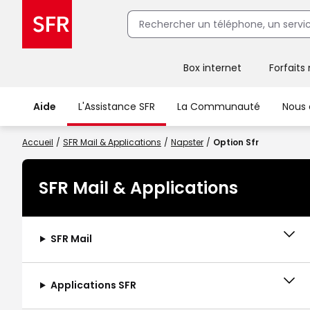
Box internet
Forfaits
Client Box SFR, ajouter une offre Maison Sécurisée
Aide
L'Assistance SFR
La Communauté
Nous 
Accueil
SFR Mail & Applications
Napster
Option Sfr
SFR Mail & Applications
SFR Mail
Applications SFR