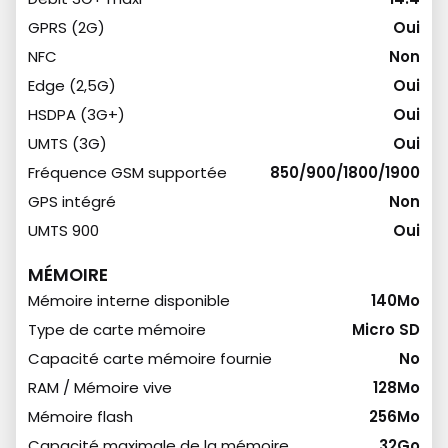
GPRS (2G)
Oui
NFC
Non
Edge (2,5G)
Oui
HSDPA (3G+)
Oui
UMTS (3G)
Oui
Fréquence GSM supportée
850/900/1800/1900
GPS intégré
Non
UMTS 900
Oui
MÉMOIRE
Mémoire interne disponible
140Mo
Type de carte mémoire
Micro SD
Capacité carte mémoire fournie
No
RAM / Mémoire vive
128Mo
Mémoire flash
256Mo
Capacité maximale de la mémoire
32Go