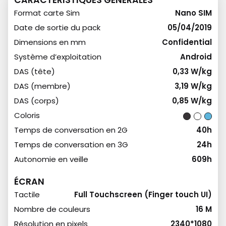
CARACTÉRISTIQUES GÉNÉRALES
Format carte Sim
Nano SIM
Date de sortie du pack
05/04/2019
Dimensions en mm
Confidential
Système d’exploitation
Android
DAS (tête)
0,33 W/kg
DAS (membre)
3,19 W/kg
DAS (corps)
0,85 W/kg
Coloris
Temps de conversation en 2G
40h
Temps de conversation en 3G
24h
Autonomie en veille
609h
ÉCRAN
Tactile
Full Touchscreen (Finger touch UI)
Nombre de couleurs
16 M
Résolution en pixels
2340*1080